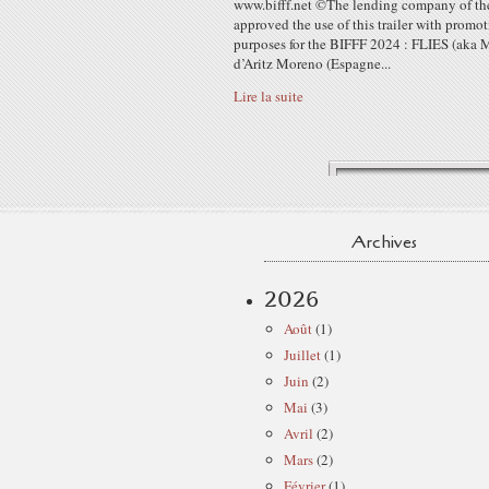
www.bifff.net ©The lending company of the
approved the use of this trailer with promo
purposes for the BIFFF 2024 : FLIES (aka 
d’Aritz Moreno (Espagne...
Lire la suite
Archives
2026
Août
(1)
Juillet
(1)
Juin
(2)
Mai
(3)
Avril
(2)
Mars
(2)
Février
(1)