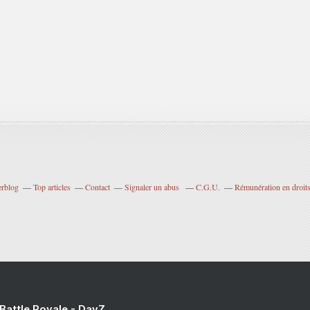
erblog
Top articles
Contact
Signaler un abus
C.G.U.
Rémunération en droits
 Battle Royale - DayZ