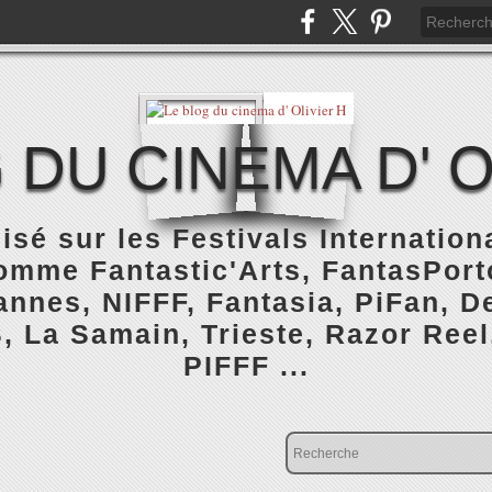
 DU CINEMA D' O
isé sur les Festivals Internatio
omme Fantastic'Arts, FantasPorto
nnes, NIFFF, Fantasia, PiFan, De
, La Samain, Trieste, Razor Reel
PIFFF ...