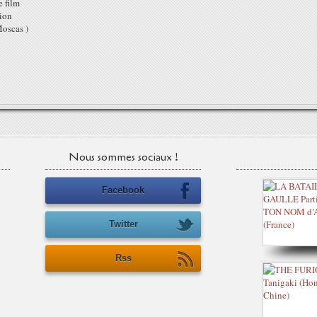
 film
tion
Moscas )
Nous sommes sociaux !
Facebook
Twitter
Rss