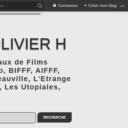
Connexion
+
Créer mon blog
LIVIER H
naux de Films
, BIFFF, AIFFF,
auville, L'Etrange
, Les Utopiales,