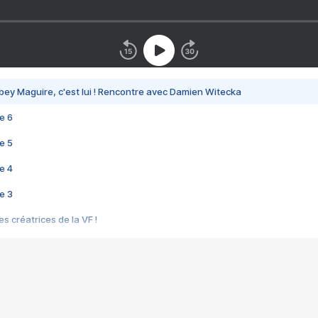
bey Maguire, c'est lui ! Rencontre avec Damien Witecka
e 6
e 5
e 4
e 3
s créatrices de la VF !
e 2
e 1
e Mektoub My Love arrive enfin ! Rencontre avec Shaïn Boumedine et Sal