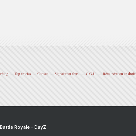
erblog
Top articles
Contact
Signaler un abus
C.G.U.
Rémunération en droits
 Battle Royale - DayZ