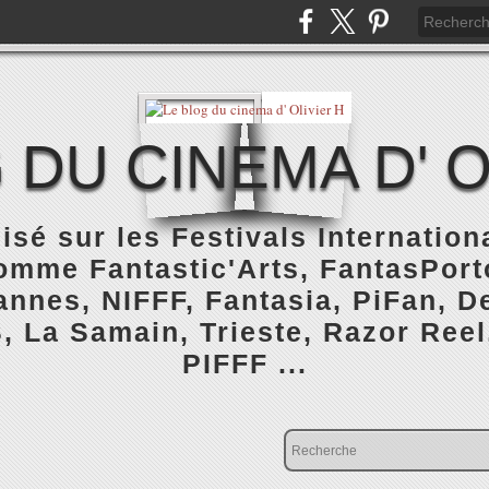
 DU CINEMA D' O
isé sur les Festivals Internatio
omme Fantastic'Arts, FantasPorto
nnes, NIFFF, Fantasia, PiFan, De
, La Samain, Trieste, Razor Reel
PIFFF ...