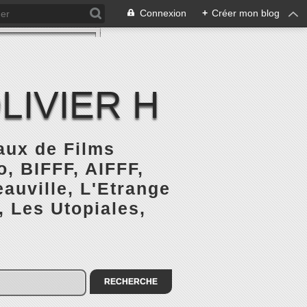
Connexion
+
Créer mon blog
LIVIER H
naux de Films
, BIFFF, AIFFF,
auville, L'Etrange
, Les Utopiales,