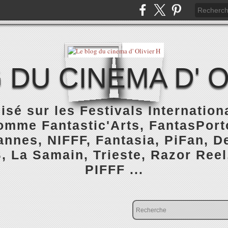
 DU CINEMA D' O
isé sur les Festivals Internatio
omme Fantastic'Arts, FantasPorto
nnes, NIFFF, Fantasia, PiFan, De
, La Samain, Trieste, Razor Reel
PIFFF ...