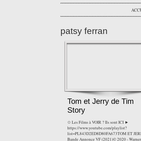
ACC
patsy ferran
Tom et Jerry de Tim
Story
✩ Les Films à VOIR ? Ils sont ICI ►
https://www.youtube.com/playlist?
list=PL843D2ED8D80FA673TOM ET JE
Bande Annonce VF (2021)© 2020 - Warner