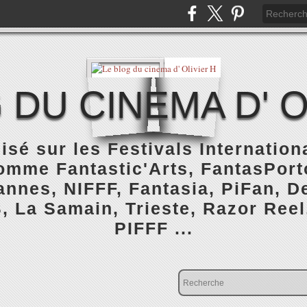
 DU CINEMA D' O
isé sur les Festivals Internatio
omme Fantastic'Arts, FantasPorto
nnes, NIFFF, Fantasia, PiFan, De
, La Samain, Trieste, Razor Reel
PIFFF ...