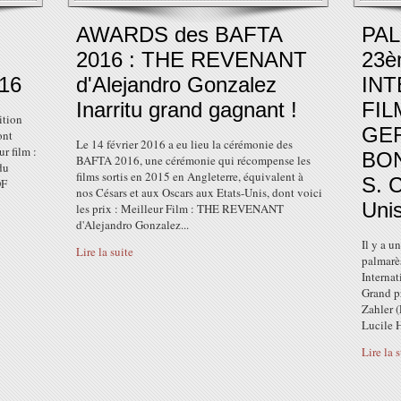
AWARDS des BAFTA
PA
2016 : THE REVENANT
23è
16
d'Alejandro Gonzalez
INT
Inarritu grand gagnant !
FIL
ition
GER
ont
Le 14 février 2016 a eu lieu la cérémonie des
r film :
BO
BAFTA 2016, une cérémonie qui récompense les
du
films sortis en 2015 en Angleterre, équivalent à
S. C
OF
nos Césars et aux Oscars aux Etats-Unis, dont voici
Unis
les prix : Meilleur Film : THE REVENANT
d'Alejandro Gonzalez...
Il y a u
Lire la suite
palmarè
Internat
Grand 
Zahler 
Lucile H
Lire la 