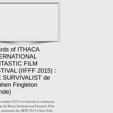
rds of ITHACA
ERNATIONAL
TASTIC FILM
TIVAL (IIFFF 2015) :
 SURVIVALIST de
phen Fingleton
ande)
ovembre 2015 s'est déroulé la cérémonie
re du Ithaca International Fantastic Film
, autrement dit, IIFFF 2015 à New-York,