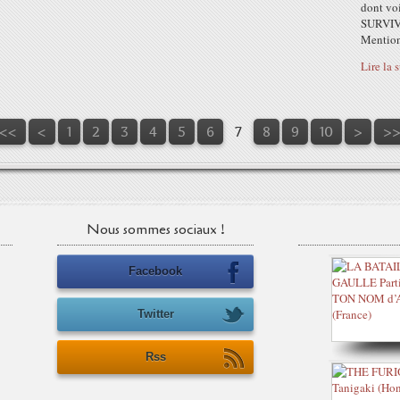
dont voi
SURVIVA
Mention 
Lire la 
<<
<
1
2
3
4
5
6
7
8
9
10
>
>
Nous sommes sociaux !
Facebook
Twitter
Rss