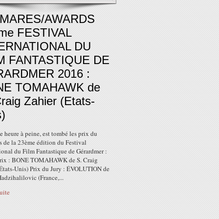
LMARES/AWARDS
me FESTIVAL
ERNATIONAL DU
M FANTASTIQUE DE
ARDMER 2016 :
NE TOMAHAWK de
raig Zahier (Etats-
)
ne heure à peine, est tombé les prix du
s de la 23ème édition du Festival
ional du Film Fantastique de Gérardmer :
prix : BONE TOMAHAWK de S. Craig
(États-Unis) Prix du Jury : ÉVOLUTION de
adzihalilovic (France,...
suite