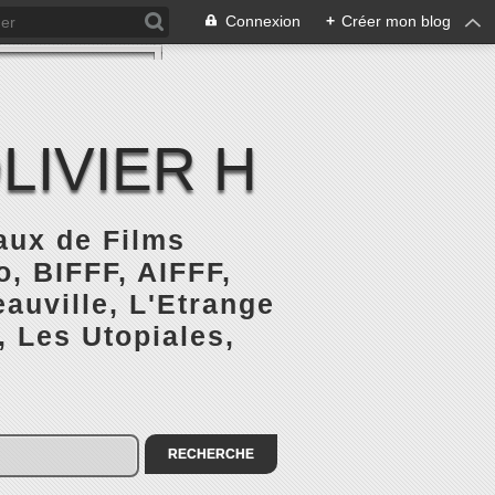
Connexion
+
Créer mon blog
LIVIER H
naux de Films
, BIFFF, AIFFF,
auville, L'Etrange
, Les Utopiales,