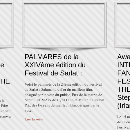
PALMARES de la
Awa
de
XXIVème édition du
INT
Festival de Sarlat :
FAN
CHE
FES
Voici le palmarès de la 24ème édition du Festival
THE
de Sarlat : Salamandre d'or du meilleur film,
désigné par le vote du public, Prix de la mairie de
Ste
Sarlat : DEMAIN de Cyril Dion et Mélanie Laurent
 la
(Irl
Prix des lycéens du meilleur film, désigné par le
u Film
vote...
 prix :
pernova
Le 15 n
Lire la suite
de clôtu
Festival