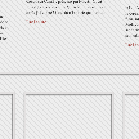
Césars sur Canal+, présenté par Foresti (Court
Forest, t'es pas marrante !). J'ai tenu dix minutes,
A Los A
après j'ai zappé ! C'est du n'importe quoi cette...
la céré
ème
films so
 dont
Lire la suite
Meilleur
Prix du
scénario
ez -
second..
H de
Lire la 