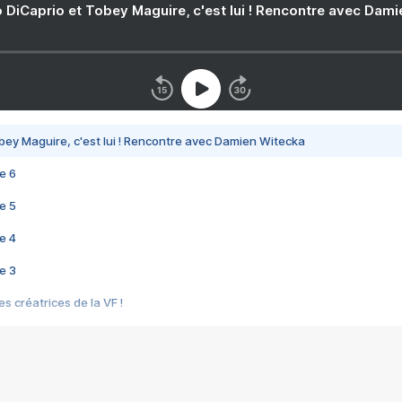
 DiCaprio et Tobey Maguire, c'est lui ! Rencontre avec Dam
bey Maguire, c'est lui ! Rencontre avec Damien Witecka
e 6
e 5
e 4
e 3
s créatrices de la VF !
e 2
e 1
e Mektoub My Love arrive enfin ! Rencontre avec Shaïn Boumedine et Sal