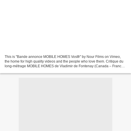
This is "Bande annonce MOBILE HOMES Vostfr" by Nour Films on Vimeo,
the home for high quality videos and the people who love them. Critique du
long-métrage MOBILE HOMES de Vladimir de Fontenay (Canada – France) :
Sortie en salles le 4 avril 2018 Durée...