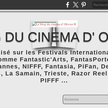
 DU CINEMA D' O
isé sur les Festivals Internatio
omme Fantastic'Arts, FantasPorto
nnes, NIFFF, Fantasia, PiFan, De
, La Samain, Trieste, Razor Reel
PIFFF ...