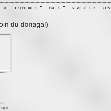
UEIL
CATÉGORIES
PAGES
NEWSLETTER
CON
loin du donagal)
1
lti
étrages