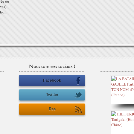
vée ou
tes).
tion
Nous sommes sociaux !
Facebook
Twitter
Rss