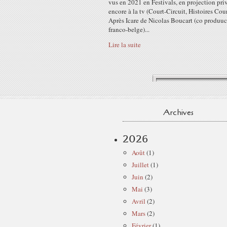
vus en 2021 en Festivals, en projection pri
encore à la tv (Court-Circuit, Histoires Cour
Après Icare de Nicolas Boucart (co produuc
franco-belge)...
Lire la suite
Archives
2026
Août
(1)
Juillet
(1)
Juin
(2)
Mai
(3)
Avril
(2)
Mars
(2)
Février
(1)