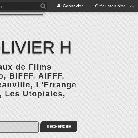
Connexion
+
Créer mon blog
LIVIER H
naux de Films
, BIFFF, AIFFF,
auville, L'Etrange
, Les Utopiales,