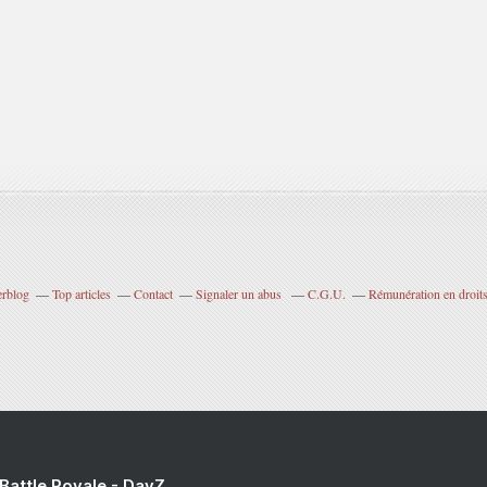
erblog
Top articles
Contact
Signaler un abus
C.G.U.
Rémunération en droits
 Battle Royale - DayZ