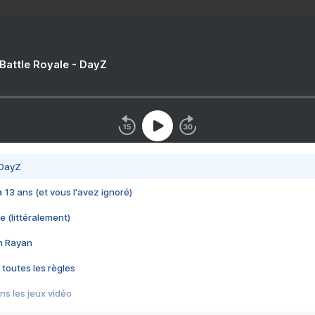
 Battle Royale - DayZ
 DayZ
 a 13 ans (et vous l'avez ignoré)
e (littéralement)
im Rayan
 toutes les règles
s les jeux vidéo