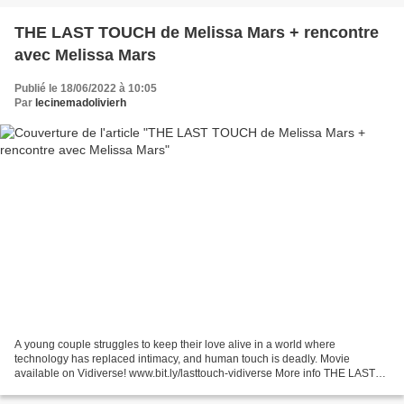
THE LAST TOUCH de Melissa Mars + rencontre
avec Melissa Mars
Publié le 18/06/2022 à 10:05
Par
lecinemadolivierh
A young couple struggles to keep their love alive in a world where
technology has replaced intimacy, and human touch is deadly. Movie
available on Vidiverse! www.bit.ly/lasttouch-vidiverse More info THE LAST
TOUCH de Melissa Mars (Etats-Unis) 2020 / 4...