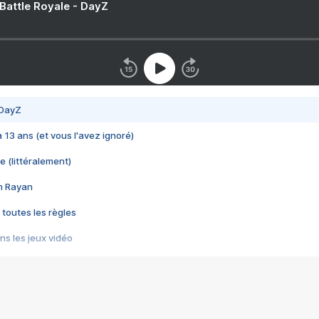
 Battle Royale - DayZ
 DayZ
 a 13 ans (et vous l'avez ignoré)
e (littéralement)
im Rayan
 toutes les règles
s les jeux vidéo
us choquant de Rockstar ? - Le scandale BULLY
e plus moche de Steam
du RÊVE tourne au CAUCHEMAR