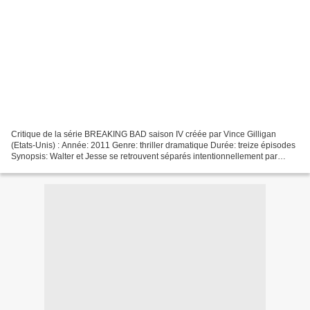
Critique de la série BREAKING BAD saison IV créée par Vince Gilligan
(Etats-Unis) : Année: 2011 Genre: thriller dramatique Durée: treize épisodes
Synopsis: Walter et Jesse se retrouvent séparés intentionnellement par
Gustavo, le mec qui leur fait fabriquer...