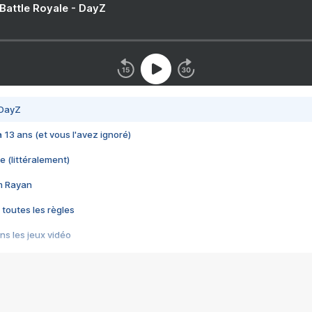
 Battle Royale - DayZ
 DayZ
 a 13 ans (et vous l'avez ignoré)
e (littéralement)
im Rayan
 toutes les règles
s les jeux vidéo
us choquant de Rockstar ? - Le scandale BULLY
e plus moche de Steam
du RÊVE tourne au CAUCHEMAR