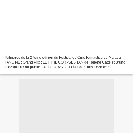
Palmarès de la 27ème édition du Festival de Cine Fantastico de Malaga
FANCINE : Grand Prix : LET THE CORPSES TAN de Hélène Catte et Bruno
Forzani Prix du public : BETTER WATCH OUT de Chris Peckover
http://lecinemadolivierh.over-blog.com/2017/10/critique-laissez-bronzer-les-
cadavres-d-helene-cattet-et-bruno-forzani-france-belgique.html...