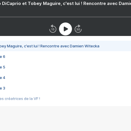
 DiCaprio et Tobey Maguire, c'est lui ! Rencontre avec Dam
bey Maguire, c'est lui ! Rencontre avec Damien Witecka
e 6
e 5
e 4
e 3
s créatrices de la VF !
e 2
e 1
e Mektoub My Love arrive enfin ! Rencontre avec Shaïn Boumedine et Sal