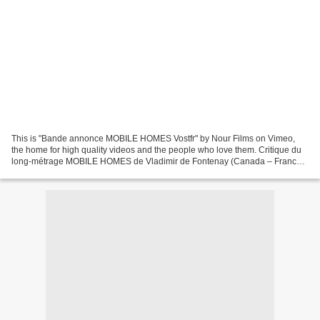
This is "Bande annonce MOBILE HOMES Vostfr" by Nour Films on Vimeo,
the home for high quality videos and the people who love them. Critique du
long-métrage MOBILE HOMES de Vladimir de Fontenay (Canada – France) :
Sortie en salles le 4 avril 2018 Durée...