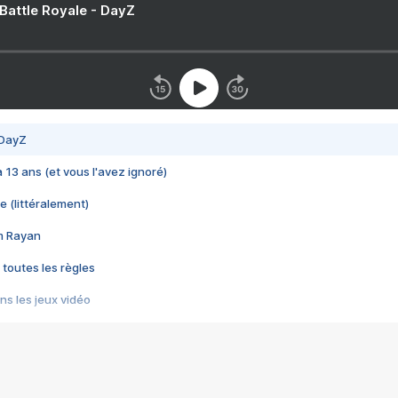
 Battle Royale - DayZ
 DayZ
 a 13 ans (et vous l'avez ignoré)
e (littéralement)
im Rayan
 toutes les règles
s les jeux vidéo
us choquant de Rockstar ? - Le scandale BULLY
e plus moche de Steam
du RÊVE tourne au CAUCHEMAR