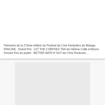
Palmarès de la 27ème édition du Festival de Cine Fantastico de Malaga
FANCINE : Grand Prix : LET THE CORPSES TAN de Hélène Catte et Bruno
Forzani Prix du public : BETTER WATCH OUT de Chris Peckover
http://lecinemadolivierh.over-blog.com/2017/10/critique-laissez-bronzer-les-
cadavres-d-helene-cattet-et-bruno-forzani-france-belgique.html...