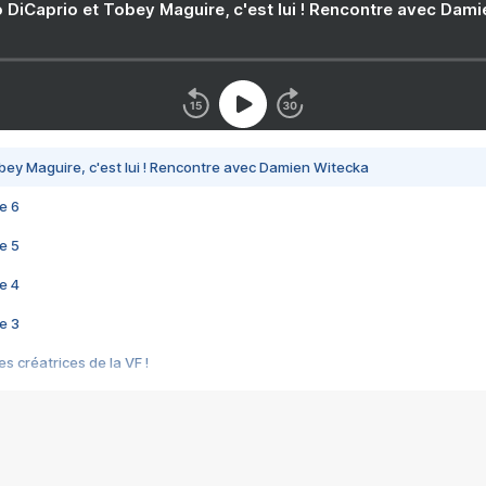
 DiCaprio et Tobey Maguire, c'est lui ! Rencontre avec Dam
bey Maguire, c'est lui ! Rencontre avec Damien Witecka
e 6
e 5
e 4
e 3
s créatrices de la VF !
e 2
e 1
e Mektoub My Love arrive enfin ! Rencontre avec Shaïn Boumedine et Sal