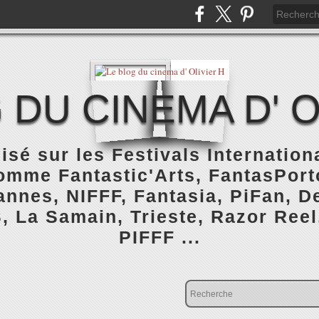
 DU CINEMA D' O
isé sur les Festivals Internatio
omme Fantastic'Arts, FantasPorto
nnes, NIFFF, Fantasia, PiFan, De
, La Samain, Trieste, Razor Reel
PIFFF ...