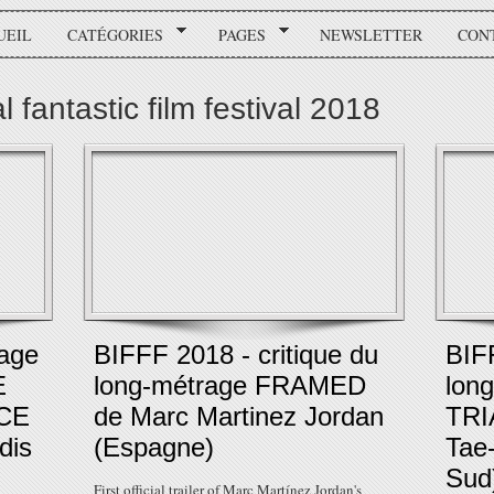
UEIL
CATÉGORIES
PAGES
NEWSLETTER
CON
l fantastic film festival 2018
rage
BIFFF 2018 - critique du
BIFF
E
long-métrage FRAMED
lon
CE
de Marc Martinez Jordan
TRI
dis
(Espagne)
Tae
Sud
First official trailer of Marc Martínez Jordan's