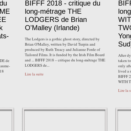
 du
BIFFF 2018 - critique du
BIFF
MME
long-métrage THE
lon
EE
LODGERS de Brian
WIT
k
O'Malley (Irlande)
TW
ts-
Yon
The Lodgers is a gothic ghost story, directed by
Sud
Brian O'Malley, written by David Turpin and
produced by Ruth Treacy and Julianne Forde of
Tailored Films. It is funded by the Irish Film Board
After dy
and ... BIFFF 2018 – critique du long-métrage THE
DE de
taken to
LODGERS de...
oyaume-
only aft
018
lived a 
Lire la suite
BIFFF 2
WITH T
Lire la 