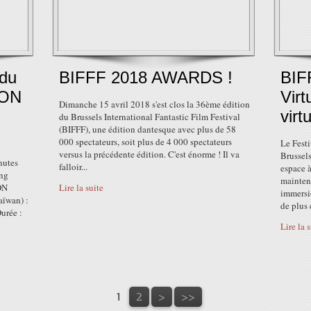
 du
BIFFF 2018 AWARDS !
BIF
MON
Virt
Dimanche 15 avril 2018 s'est clos la 36ème édition
virt
du Brussels International Fantastic Film Festival
(BIFFF), une édition dantesque avec plus de 58
000 spectateurs, soit plus de 4 000 spectateurs
Le Festi
versus la précédente édition. C'est énorme ! Il va
Brussels
nutes
falloir...
espace à
eng
maintena
ON
Lire la suite
immersi
ïwan) :
de plus e
urée :
Lire la 
1
2
>
>>