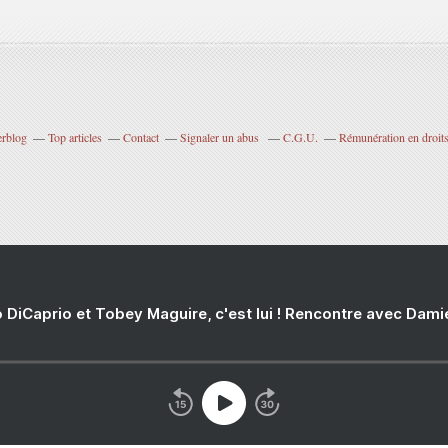
erblog
Top articles
Contact
Signaler un abus
C.G.U.
Rémunération en droits
 DiCaprio et Tobey Maguire, c'est lui ! Rencontre avec Dam