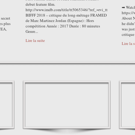
debut feature film.
➡ Watch
http://www.imdb.com/title/tt5065346/?ref_=rvi_tt
https:/
BIFFF 2018 – critique du long-métrage FRAMED
 secret
About Ne
de Marc Martinez Jordan (Espagne) : Hors
es plus
he didn
compétition Année : 2017 Durée : 80 minutes
CEA,
was just
Genre...
critiqu
Lire la suite
Lire la 