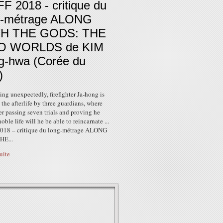
F 2018 - critique du
g-métrage ALONG
H THE GODS: THE
O WORLDS de KIM
g-hwa (Corée du
)
ing unexpectedly, firefighter Ja-hong is
 the afterlife by three guardians, where
er passing seven trials and proving he
noble life will he be able to reincarnate ...
018 – critique du long-métrage ALONG
HE...
suite