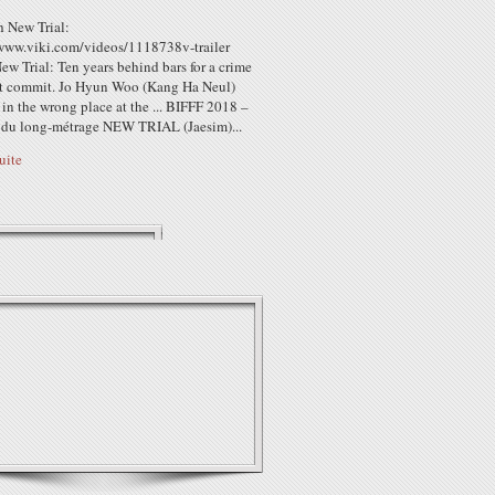
 New Trial:
/www.viki.com/videos/1118738v-trailer
w Trial: Ten years behind bars for a crime
't commit. Jo Hyun Woo (Kang Ha Neul)
 in the wrong place at the ... BIFFF 2018 –
e du long-métrage NEW TRIAL (Jaesim)...
suite