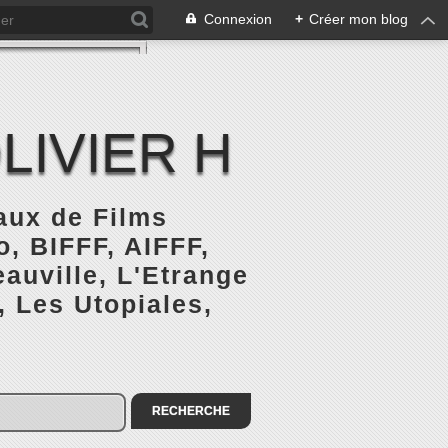
Connexion
+
Créer mon blog
LIVIER H
naux de Films
, BIFFF, AIFFF,
auville, L'Etrange
, Les Utopiales,