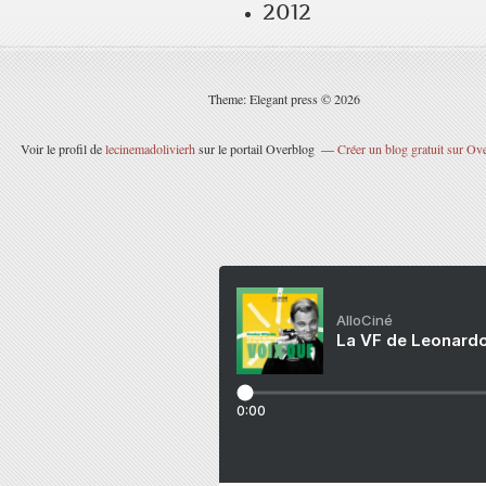
2012
Theme: Elegant press © 2026
Voir le profil de
lecinemadolivierh
sur le portail Overblog
Créer un blog gratuit sur Ov
AlloCiné
La VF de Leonardo
0:00