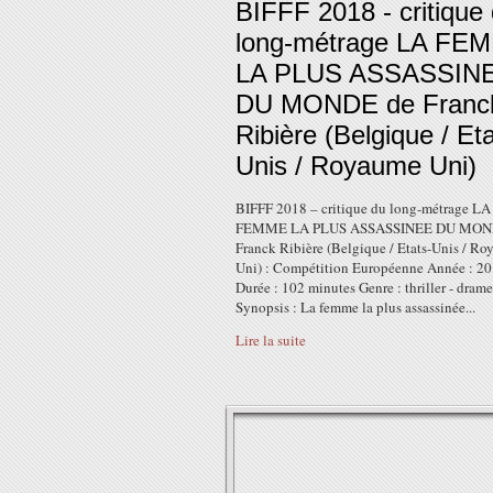
BIFFF 2018 - critique
long-métrage LA FE
LA PLUS ASSASSIN
DU MONDE de Franc
Ribière (Belgique / Eta
Unis / Royaume Uni)
BIFFF 2018 – critique du long-métrage LA
FEMME LA PLUS ASSASSINEE DU MON
Franck Ribière (Belgique / Etats-Unis / R
Uni) : Compétition Européenne Année : 2
Durée : 102 minutes Genre : thriller - drame
Synopsis : La femme la plus assassinée...
Lire la suite