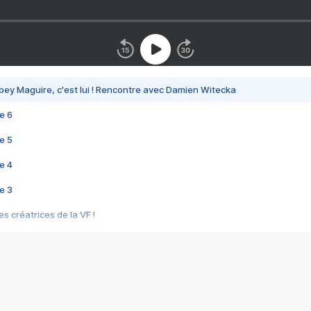
bey Maguire, c'est lui ! Rencontre avec Damien Witecka
e 6
e 5
e 4
e 3
s créatrices de la VF !
e 2
e 1
e Mektoub My Love arrive enfin ! Rencontre avec Shaïn Boumedine et Sal