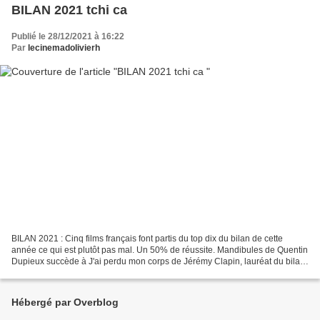
BILAN 2021 tchi ca
Publié le 28/12/2021 à 16:22
Par
lecinemadolivierh
BILAN 2021 : Cinq films français font partis du top dix du bilan de cette
année ce qui est plutôt pas mal. Un 50% de réussite. Mandibules de Quentin
Dupieux succède à J'ai perdu mon corps de Jérémy Clapin, lauréat du bilan
2020. Présent trois fois dans...
Hébergé par Overblog