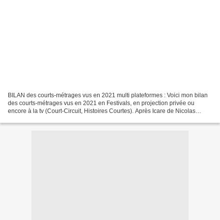
BILAN des courts-métrages vus en 2021 multi plateformes : Voici mon bilan
des courts-métrages vus en 2021 en Festivals, en projection privée ou
encore à la tv (Court-Circuit, Histoires Courtes). Après Icare de Nicolas
Boucart (co produuction franco-belge)...