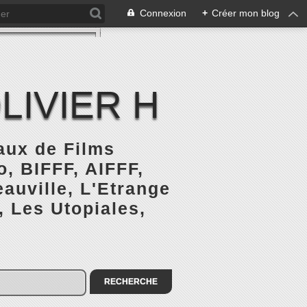
Connexion
+
Créer mon blog
LIVIER H
naux de Films
, BIFFF, AIFFF,
auville, L'Etrange
, Les Utopiales,