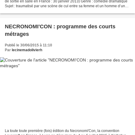
de sortie en salle en France : 30 janvier 2013) Genre : comédie dramatique
Sujet : traumatisé par une scène de cul entre sa femme et un homme d’un
certain âge, qui fait que ce n’est...
NECRONOMI'CON : programme des courts
métrages
Publié le 30/06/2015 à 11:10
Par
lecinemadolivierh
La toute toute première (fois) édition du Necronomi'Con, la convention