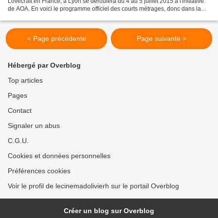
Lovecraft en France, à Lyon se déroulera du 4 au 5 juillet 2015 à l'initiative
de AOA. En voici le programme officiel des courts métrages, donc dans la
philosophie Lovecraft avec pleins...
< Page précédente
Page suivante >
Hébergé par Overblog
Top articles
Pages
Contact
Signaler un abus
C.G.U.
Cookies et données personnelles
Préférences cookies
Voir le profil de lecinemadolivierh sur le portail Overblog
Créer un blog sur Overblog