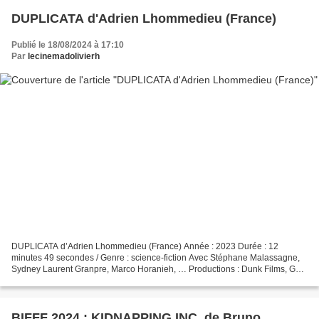
DUPLICATA d'Adrien Lhommedieu (France)
Publié le 18/08/2024 à 17:10
Par
lecinemadolivierh
DUPLICATA d’Adrien Lhommedieu (France) Année : 2023 Durée : 12
minutes 49 secondes / Genre : science-fiction Avec Stéphane Malassagne,
Sydney Laurent Granpre, Marco Horanieh, … Productions : Dunk Films, Go
Cinema Synopsis : Alban, un trentenaire banal,...
BIFFF 2024 : KIDNAPPING INC. de Bruno