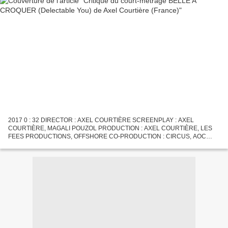
2017 0 : 32 DIRECTOR : AXEL COURTIÈRE SCREENPLAY : AXEL
COURTIÈRE, MAGALI POUZOL PRODUCTION : AXEL COURTIÈRE, LES
FEES PRODUCTIONS, OFFSHORE CO-PRODUCTION : CIRCUS, AOC
PRODUCTION FIRST ASSISTANT : Critique du court-métrage BELLE A
CROQUER (Delectable...