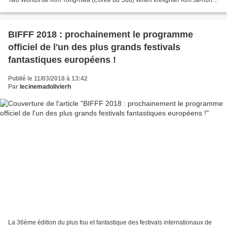
Two Worlds de Kim Yong-hwa (Corée du Sud) When firefighter Kim Ja-hong
dies in the line of duty, he’s greeted...
BIFFF 2018 : prochainement le programme
officiel de l'un des plus grands festivals
fantastiques européens !
Publié le 11/03/2018 à 13:42
Par
lecinemadolivierh
La 36ème édition du plus fou et fantastique des festivals internationaux de