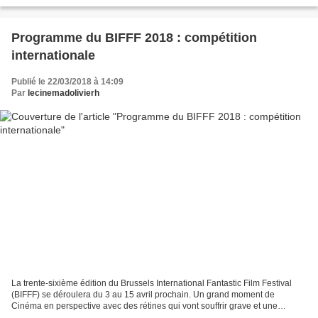
(Royaume-Uni) Pitch : Détective privé dans cette bonne...
Programme du BIFFF 2018 : compétition
internationale
Publié le 22/03/2018 à 14:09
Par
lecinemadolivierh
La trente-sixième édition du Brussels International Fantastic Film Festival
(BIFFF) se déroulera du 3 au 15 avril prochain. Un grand moment de
Cinéma en perspective avec des rétines qui vont souffrir grave et une
ambiance belge attitude inoubliable !...