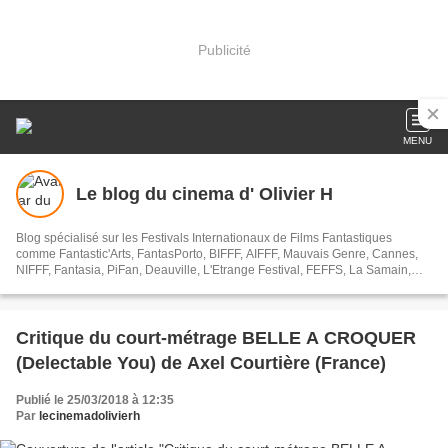
Publicité
MENU
Le blog du cinema d' Olivier H
Blog spécialisé sur les Festivals Internationaux de Films Fantastiques
comme Fantastic'Arts, FantasPorto, BIFFF, AIFFF, Mauvais Genre, Cannes,
NIFFF, Fantasia, PiFan, Deauville, L'Etrange Festival, FEFFS, La Samain,
Trieste, Razor Reel, Les Utopiales, PIFFF ...
Critique du court-métrage BELLE A CROQUER
(Delectable You) de Axel Courtière (France)
Publié le 25/03/2018 à 12:35
Par
lecinemadolivierh