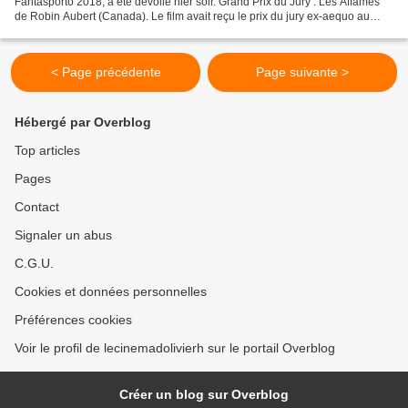
Fantasporto 2018, a été dévoilé hier soir. Grand Prix du Jury : Les Affamés
de Robin Aubert (Canada). Le film avait reçu le prix du jury ex-aequo au
Festival de Gérardmer 2018. Prix spécial...
< Page précédente
Page suivante >
Hébergé par Overblog
Top articles
Pages
Contact
Signaler un abus
C.G.U.
Cookies et données personnelles
Préférences cookies
Voir le profil de lecinemadolivierh sur le portail Overblog
Créer un blog sur Overblog