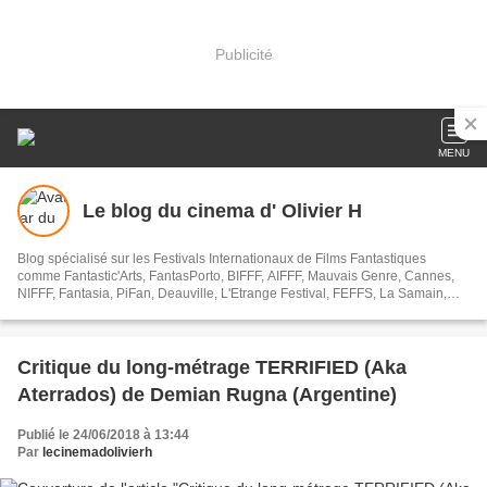
Publicité
MENU
Le blog du cinema d' Olivier H
Blog spécialisé sur les Festivals Internationaux de Films Fantastiques
comme Fantastic'Arts, FantasPorto, BIFFF, AIFFF, Mauvais Genre, Cannes,
NIFFF, Fantasia, PiFan, Deauville, L'Etrange Festival, FEFFS, La Samain,
Trieste, Razor Reel, Les Utopiales, PIFFF ...
Critique du long-métrage TERRIFIED (Aka
Aterrados) de Demian Rugna (Argentine)
Publié le 24/06/2018 à 13:44
Par
lecinemadolivierh