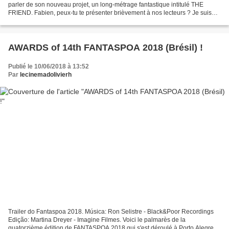
parler de son nouveau projet, un long-métrage fantastique intitulé THE
FRIEND. Fabien, peux-tu te présenter brièvement à nos lecteurs ? Je suis
monteur et réalisateur depuis maintenant...
AWARDS of 14th FANTASPOA 2018 (Brésil) !
Publié le 10/06/2018 à 13:52
Par
lecinemadolivierh
Trailer do Fantaspoa 2018. Música: Ron Selistre - Black&Poor Recordings
Edição: Martina Dreyer - Imagine Filmes. Voici le palmarès de la
quatorzième édition de FANTASPOA 2018 qui s'est déroulé à Porto Alegre