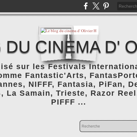
 DU CINEMA D' O
isé sur les Festivals Internatio
omme Fantastic'Arts, FantasPorto
nnes, NIFFF, Fantasia, PiFan, De
, La Samain, Trieste, Razor Reel
PIFFF ...