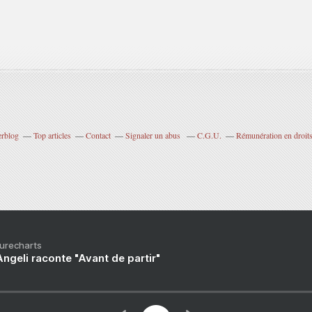
erblog
Top articles
Contact
Signaler un abus
C.G.U.
Rémunération en droits
Purecharts
ngeli raconte "Avant de partir"