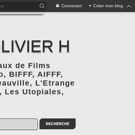
Connexion
+
Créer mon blog
LIVIER H
naux de Films
, BIFFF, AIFFF,
auville, L'Etrange
, Les Utopiales,