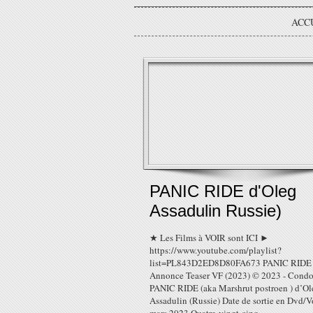
ACC
PANIC RIDE d'Oleg
Assadulin Russie)
★ Les Films à VOIR sont ICI ►
https://www.youtube.com/playlist?
list=PL843D2ED8D80FA673 PANIC RIDE
Annonce Teaser VF (2023) © 2023 - Condo
PANIC RIDE (aka Marshrut postroen ) d’Ol
Assadulin (Russie) Date de sortie en Dvd/V