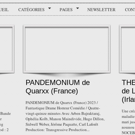
UEIL
CATÉGORIES
PAGES
NEWSLETTER
CON
PANDEMONIUM de
TH
Quarxx (France)
de 
(Irl
PANDEMONIUM de Quarxx (France) 2023 /
Fantastique Drame Horreur Comédie / Quatre-
Une cré
 Bande
vingt-quinze minutes Avec Arben Bajraktaraj,
maladie 
r
Ophélia Kolb, Manon Maindivide, Hugo Dillon,
mari jus
eg
Sidwell Weber, Jérôme Paquatte, Carl Laforêt
nounou d
od : 2
Production: Transgressive Production...
NOCEBO 