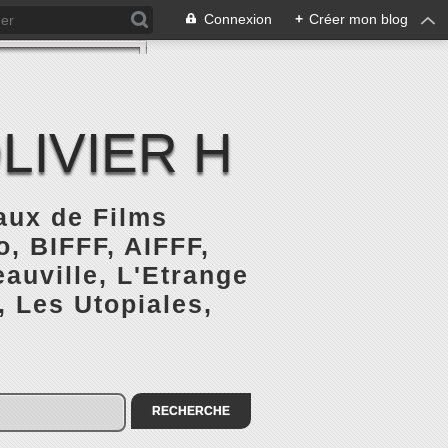
Connexion
+
Créer mon blog
LIVIER H
naux de Films
, BIFFF, AIFFF,
auville, L'Etrange
, Les Utopiales,