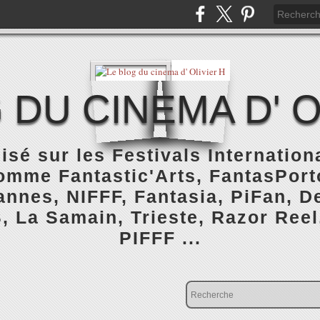
 DU CINEMA D' O
isé sur les Festivals Internatio
omme Fantastic'Arts, FantasPorto
nnes, NIFFF, Fantasia, PiFan, De
, La Samain, Trieste, Razor Reel
PIFFF ...