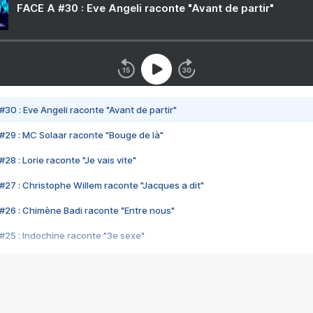
FACE A #30 : Eve Angeli raconte "Avant de partir"
#30 : Eve Angeli raconte "Avant de partir"
#29 : MC Solaar raconte "Bouge de là"
28 : Lorie raconte "Je vais vite"
#27 : Christophe Willem raconte "Jacques a dit"
#26 : Chimène Badi raconte "Entre nous"
#25 : Indochine raconte "3e sexe"
#24 : Zaho raconte "C'est chelou"
#23 : Patrick Bruel raconte "Au café des délices"
#22 : Kyo raconte "Le chemin"