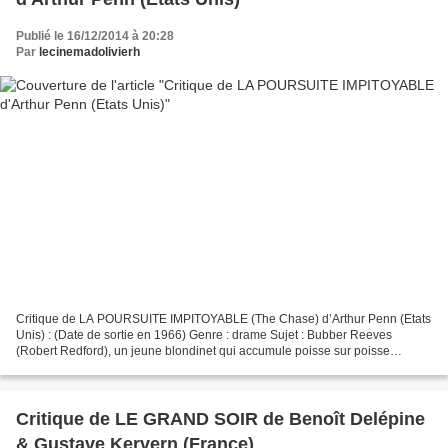
Publié le 16/12/2014 à 20:28
Par
lecinemadolivierh
Critique de LA POURSUITE IMPITOYABLE (The Chase) d’Arthur Penn (Etats
Unis) : (Date de sortie en 1966) Genre : drame Sujet : Bubber Reeves
(Robert Redford), un jeune blondinet qui accumule poisse sur poisse
s’évade de prison avec un acolyte. Ce dernier...
Critique de LE GRAND SOIR de Benoît Delépine
& Gustave Kervern (France)