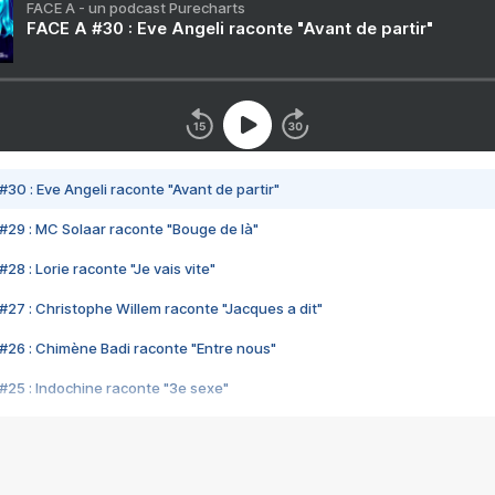
FACE A - un podcast Purecharts
FACE A #30 : Eve Angeli raconte "Avant de partir"
#30 : Eve Angeli raconte "Avant de partir"
#29 : MC Solaar raconte "Bouge de là"
28 : Lorie raconte "Je vais vite"
#27 : Christophe Willem raconte "Jacques a dit"
#26 : Chimène Badi raconte "Entre nous"
#25 : Indochine raconte "3e sexe"
#24 : Zaho raconte "C'est chelou"
#23 : Patrick Bruel raconte "Au café des délices"