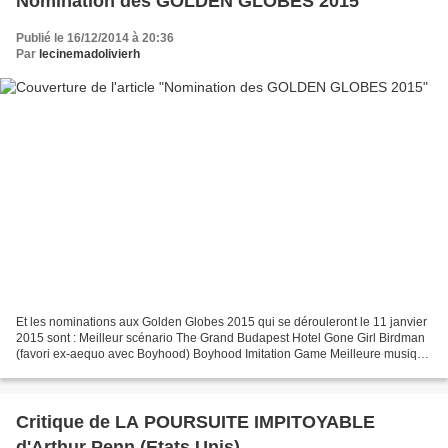
Nomination des GOLDEN GLOBES 2015
Publié le 16/12/2014 à 20:36
Par
lecinemadolivierh
Et les nominations aux Golden Globes 2015 qui se dérouleront le 11 janvier
2015 sont : Meilleur scénario The Grand Budapest Hotel Gone Girl Birdman
(favori ex-aequo avec Boyhood) Boyhood Imitation Game Meilleure musique
Imitation Game Une merveilleuse...
Critique de LA POURSUITE IMPITOYABLE
d'Arthur Penn (Etats Unis)