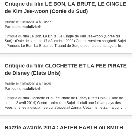
Critique du film LE BON, LA BRUTE, LE CINGLE
de Kim Jee-woon (Corée du Sud)
Publié le 10/04/2014 à 10:27
Par
lecinemadolivierh
Critique du film Le Bon, La Brute, Le Cinglé de Kim Jee-woon (Corée du
Sud) : (Date de sortie le 17 décembre 2008) Genre : western spaghetti Sujet
: Prenons Le Bon, La Brute, Le Truand de Sergio Leone et remplaçons le
truand par un cinglé et vous avez...
Critique du film CLOCHETTE ET LA FEE PIRATE
de Disney (Etats Unis)
Publié le 10/04/2014 à 10:20
Par
lecinemadolivierh
Critique du film Clochette et la Fée Pirate de Disney (Etats Unis) : (Date de
sortie : 2 avril 2014) Genre : animation Sujet : il était une fois au pays des
Fées, une fée indisciplinée qui s’appelait Zarina. Cette même Zarina qui va
déclencher une catastrophe...
Razzie Awards 2014 : AFTER EARTH ou SMITH