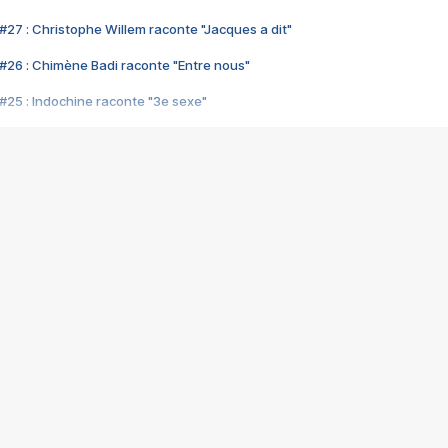
#27 : Christophe Willem raconte "Jacques a dit"
#26 : Chimène Badi raconte "Entre nous"
#25 : Indochine raconte "3e sexe"
#24 : Zaho raconte "C'est chelou"
#23 : Patrick Bruel raconte "Au café des délices"
#22 : Kyo raconte "Le chemin"
#21 : Nolwenn Leroy raconte "Cassé"
#20 : Patrick Hernandez raconte "Born to be alive"
#19 : Lorie raconte "Près de moi"
#18 : Michael Jones raconte "A nos actes manqués" (avec Jean-Jacque
#17 : Khaled raconte "Aïcha"
#16 : Corneille raconte "Parce qu'on vient de loin"