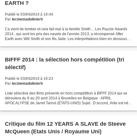
EARTH ?
Publié le 03/04/2014 à 10:44
Par
lecinemadolivierh
Ca vient de tomber et cela fait mal à la famille Smith ... Les Razzie Awards
2014 , qui sont les prix des navets de l'année 2013, a récompensé After
Earth avec Will Smith et son fils Jade. Les interprétations bien en dessous
pour ces deux acteurs. Mais...
BIFFF 2014 : la sélection hors compétition (tri
sélectif)
Publié le 03/04/2014 à 10:23
Par
lecinemadolivierh
Liste sélective des films présents en hors compétition à BIFFF 2014 qui se
déroulera du 8 au 20 avril 2014 à Bruxelles en Belgique : APRIL
APOCALYPSE de Jarret Tarnol (ÉTATS-UNIS) Sujet : D’accord, Artie est né
et a été élevé à Ploucland. Qu’il ait l’ambition...
Critique du film 12 YEARS A SLAVE de Steeve
McQueen (Etats Unis / Royaume Uni)