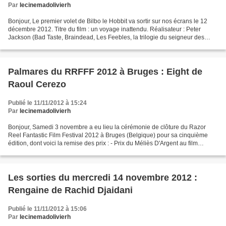
Par
lecinemadolivierh
Bonjour, Le premier volet de Bilbo le Hobbit va sortir sur nos écrans le 12
décembre 2012. Titre du film : un voyage inattendu. Réalisateur : Peter
Jackson (Bad Taste, Braindead, Les Feebles, la trilogie du seigneur des
anneaux ...). Au début du projet,...
Palmares du RRFFF 2012 à Bruges : Eight de
Raoul Cerezo
Publié le 11/11/2012 à 15:24
Par
lecinemadolivierh
Bonjour, Samedi 3 novembre a eu lieu la cérémonie de clôture du Razor
Reel Fantastic Film Festival 2012 à Bruges (Belgique) pour sa cinquième
édition, dont voici la remise des prix : - Prix du Méliès D'Argent au film
espagnol Eight (8) de Raoùl Cerezo....
Les sorties du mercredi 14 novembre 2012 :
Rengaine de Rachid Djaidani
Publié le 11/11/2012 à 15:06
Par
lecinemadolivierh