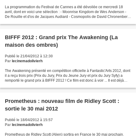
La programmation du Festival de Cannes a été dévoilée ce mercredi 18
avril, dont en voici une sélection : - Moonrise Kingdom de Wes Anderson -
De Rouille et d'os de Jacques Audiard - Cosmopolis de David Chronenberg
- The Paperboy de Lee Daniels - Amour...
BIFFF 2012 : Grand prix The Awakening (La
maison des ombres)
Publié le 21/04/2012 à 12:30
Par
lecinemadolivierh
The Awakening présenté en compétition officielle à Fantastic'Arts 2012, dont
il a reçu trois prix (Prix du Jury, Prix du Jeune Jury et prix du Jury Syfy) a
remporté le grand prix à BIFFF 2012 ! Ce film est donc à voir ... Il est déjà
sorti en salle. Il...
Prometheus : nouveau film de Ridley Scott :
sortie le 30 mai 2012
Publié le 18/04/2012 à 15:57
Par
lecinemadolivierh
Prometheus de Ridley Scott (Alien) sortira en France le 30 mai prochain.