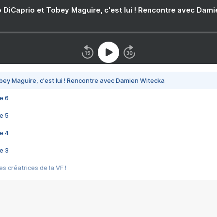
 DiCaprio et Tobey Maguire, c'est lui ! Rencontre avec Dam
bey Maguire, c'est lui ! Rencontre avec Damien Witecka
e 6
e 5
e 4
e 3
s créatrices de la VF !
e 2
e 1