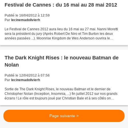
Festival de Cannes : du 16 mai au 28 mai 2012
Publié le 16/04/2012 à 12:59
Par
lecinemadolivierh
Le Festival de Cannes 2012 aura lieu du 16 mai au 27 mai. Nanni Moretti
sera la président du jury (Après Robert De Niro et Tim Burton les deux
années passées ...). Moonrise Kingdom de Wes Anderson ouvrira le
Festival. Le film de James Gray est très attendu...
The Dark Knight Rises : le nouveau Batman de
Nolan
Publié le 12/04/2012 à 07:56
Par
lecinemadolivierh
Sortie de The Dark Knight Rises, le nouveau Batman et le dernier de
Christopher Nolan (Inception, Insomnia, ...) fin juillet 2012 sur nos grands
écrans ! Le rôle est toujours joué par Christian Bale et à ses côtés on
(re)trouve : Michael Caine, Gary Oldman,...
Page suivante >