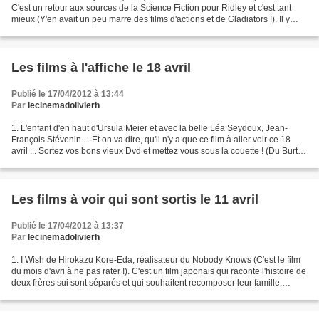
C'est un retour aux sources de la Science Fiction pour Ridley et c'est tant
mieux (Y'en avait un peu marre des films d'actions et de Gladiators !). Il y
aura côté acteurs Noomi Rapace,...
Les films à l'affiche le 18 avril
Publié le 17/04/2012 à 13:44
Par
lecinemadolivierh
1. L'enfant d'en haut d'Ursula Meier et avec la belle Léa Seydoux, Jean-
François Stévenin ... Et on va dire, qu'il n'y a que ce film à aller voir ce 18
avril ... Sortez vos bons vieux Dvd et mettez vous sous la couette ! (Du Burton
de préférence !)
Les films à voir qui sont sortis le 11 avril
Publié le 17/04/2012 à 13:37
Par
lecinemadolivierh
1. I Wish de Hirokazu Kore-Eda, réalisateur du Nobody Knows (C'est le film
du mois d'avri à ne pas rater !). C'est un film japonais qui raconte l'histoire de
deux frères sui sont séparés et qui souhaitent recomposer leur famille.
Attention, chef d'oeuvre...