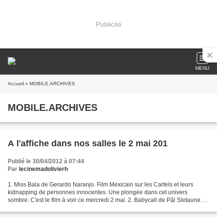
Publicité
MENU
Accueil
» MOBILE.ARCHIVES
MOBILE.ARCHIVES
A l'affiche dans nos salles le 2 mai 201
Publié le 30/04/2012 à 07:44
Par
lecinemadolivierh
1. Miss Bala de Gerardo Naranjo. Film Mexicain sur les Cartels et leurs
kidnapping de personnes innocentes. Une plongée dans cet univers
sombre. C'est le film à voir ce mercredi 2 mai. 2. Babycall de Pâl Sletaune et
avec Noomi Rapace (Millenium). Grand...