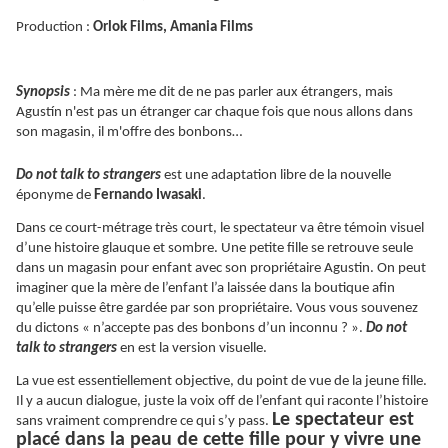
Production :
Orlok Films, Amania Films
Synopsis
: Ma mère me dit de ne pas parler aux étrangers, mais
Agustín n'est pas un étranger car chaque fois que nous allons dans
son magasin, il m'offre des bonbons…
Do not talk to strangers
est une adaptation libre de la nouvelle
éponyme de
Fernando Iwasaki
.
Dans ce court-métrage très court, le spectateur va être témoin visuel
d’une histoire glauque et sombre. Une petite fille se retrouve seule
dans un magasin pour enfant avec son propriétaire Agustin. On peut
imaginer que la mère de l’enfant l’a laissée dans la boutique afin
qu’elle puisse être gardée par son propriétaire. Vous vous souvenez
du dictons « n’accepte pas des bonbons d’un inconnu ? ».
Do not
talk to strangers
en est la version visuelle.
La vue est essentiellement objective, du point de vue de la jeune fille.
Il y a aucun dialogue, juste la voix off de l’enfant qui raconte l’histoire
Le spectateur est
sans vraiment comprendre ce qui s’y pass.
placé dans la peau de cette fille pour y vivre une