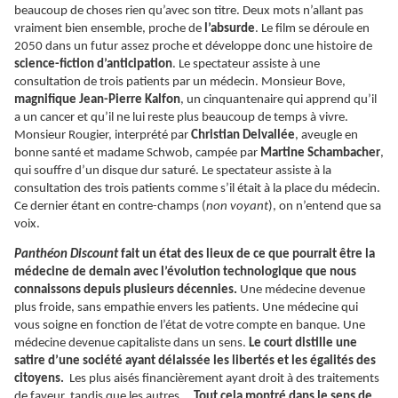
beaucoup de choses rien qu’avec son titre. Deux mots n’allant pas
vraiment bien ensemble, proche de
l’absurde
. Le film se déroule en
2050 dans un futur assez proche et développe donc une histoire de
science-fiction d’anticipation
. Le spectateur assiste à une
consultation de trois patients par un médecin. Monsieur Bove,
magnifique
Jean-Pierre Kalfon
, un cinquantenaire qui apprend qu’il
a un cancer et qu’il ne lui reste plus beaucoup de temps à vivre.
Monsieur Rougier, interprété par
Christian Delvallée
, aveugle en
bonne santé et madame Schwob, campée par
Martine Schambacher
,
qui souffre d’un disque dur saturé. Le spectateur assiste à la
consultation des trois patients comme s’il était à la place du médecin.
Ce dernier étant en contre-champs (
non voyant
), on n’entend que sa
voix.
Panthéon Discount
fait un état des lieux de ce que pourrait être la
médecine de demain avec l’évolution technologique que nous
connaissons depuis plusieurs décennies.
Une médecine devenue
plus froide, sans empathie envers les patients. Une médecine qui
vous soigne en fonction de l’état de votre compte en banque. Une
médecine devenue capitaliste dans un sens.
Le court distille une
satire d’une société ayant délaissée les libertés et les égalités des
citoyens.
Les plus aisés financièrement ayant droit à des traitements
de faveur, tandis que les autres …
Tout cela montré dans le sens de