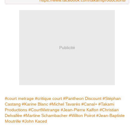
https://www.facebook.com/takamiproductions/
Publicité
#court metrage
#critique court
#Pantheon Discount
#Stéphan
Castang
#Karine Blanc
#Michel Tavarès
#Canal+
#Takami
Productions
#CourtMetrange
#Jean-Pierre Kalfon
#Christian
Delvallée
#Martine Schambacher
#Wilton Poirot
#Jean-Baptiste
Moutrille
#John Kaced