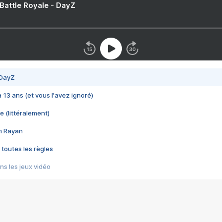
 Battle Royale - DayZ
 DayZ
 a 13 ans (et vous l'avez ignoré)
e (littéralement)
im Rayan
 toutes les règles
s les jeux vidéo
us choquant de Rockstar ? - Le scandale BULLY
e plus moche de Steam
du RÊVE tourne au CAUCHEMAR