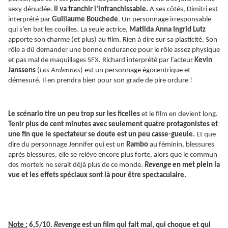
sexy dénudée.
Il va franchir l’infranchissable.
A ses côtés, Dimitri est
interprété par
Guillaume Bouchede
. Un personnage irresponsable
qui s’en bat les couilles. La seule actrice,
Matilda Anna Ingrid Lutz
apporte son charme (et plus) au film. Rien à dire sur sa plasticité. Son
rôle a dû demander une bonne endurance pour le rôle assez physique
et pas mal de maquillages SFX. Richard interprété par l’acteur
Kevin
Janssens
(
Les Ardennes
) est un personnage égocentrique et
démesuré. Il en prendra bien pour son grade de pire ordure !
Le scénario tire un peu trop sur les ficelles
et le film en devient long.
Tenir plus de cent minutes avec seulement quatre protagonistes et
une fin que le spectateur se doute est un peu casse-gueule.
Et que
dire du personnage Jennifer qui est un
Rambo
au féminin, blessures
après blessures, elle se relève encore plus forte, alors que le commun
des mortels ne serait déjà plus de ce monde.
Revenge
en met plein la
vue et les effets spéciaux sont là pour être spectaculaire.
Note :
6,5/10.
Revenge
est un film qui fait mal, qui choque et qui