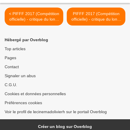
< PIFFF 2017 (Compétition
PIFFF 2017 (Compétition
officielle) - critique du long-
officielle) - critique du long-
métrage TIGERS ARE NOT
métrage MATAR A DIOS de
AFRAID (Vuelven) d'Issa
Caye Casa et Albert Pinto
Lopez (Mexique)
(Espagne) >
Hébergé par Overblog
Top articles
Pages
Contact
Signaler un abus
C.G.U.
Cookies et données personnelles
Préférences cookies
Voir le profil de lecinemadolivierh sur le portail Overblog
Créer un blog sur Overblog