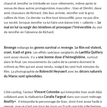
chaud et Jennifer se trimballe en sous-vêtements, même après la
venue de deux autres protagonistes masculins : Stan et Dimitri, deux
amis chasseurs de Richard. Dès leur arrivée, Jennifer voir le gros
calibre de Stan. Ce dernier va être tout émoustillé, pour ne pas dire
sur excité, lorsque Jennifer va lui faire une danse très « caliente ».
Le
mal en lui va surgir des ténèbres et provoquer l’irréversible
du viol
de Jennifer en l’absence de Richard.
Revenge
mélange les
genres survival
et
revenge
.
Le film est violent,
cruel, trash et gore.
Les effets spéciaux sanglants de
Laetitia Quillery
sont assez réussis. Il y a
une bonne dose d’hémoglobine
, surtout
dans le final. Les mouvements du cadre de la caméra donnent le
rythme au film qui est assez tendu, malgré les cent huit minutes du
film. La photographie de
Robrecht Heyvaert
avec les
décors naturels
du Maroc sont splendides
.
Côté casting, l’acteur
Vincent Colombe
qui interprète Stan avait déjà
collaboré avec la réalisatrice
Coralie Fargeat
dans son court-métrage
Reality+
. Il interprète le personnage de Stan, dont il est assez facile à
penser, que ce n’est pas tous les jours qu’il voit une très jolie femme