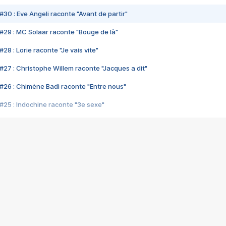
#30 : Eve Angeli raconte "Avant de partir"
#29 : MC Solaar raconte "Bouge de là"
28 : Lorie raconte "Je vais vite"
#27 : Christophe Willem raconte "Jacques a dit"
#26 : Chimène Badi raconte "Entre nous"
#25 : Indochine raconte "3e sexe"
#24 : Zaho raconte "C'est chelou"
#23 : Patrick Bruel raconte "Au café des délices"
#22 : Kyo raconte "Le chemin"
#21 : Nolwenn Leroy raconte "Cassé"
#20 : Patrick Hernandez raconte "Born to be alive"
#19 : Lorie raconte "Près de moi"