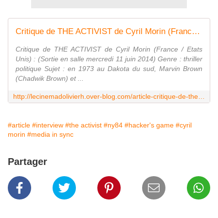
Critique de THE ACTIVIST de Cyril Morin (France / Etats Unis) - Le blog du cinema d' Olivier H
Critique de THE ACTIVIST de Cyril Morin (France / Etats
Unis) : (Sortie en salle mercredi 11 juin 2014) Genre : thriller
politique Sujet : en 1973 au Dakota du sud, Marvin Brown
(Chadwik Brown) et ...
http://lecinemadolivierh.over-blog.com/article-critique-de-the-activist-de-cyril-morin-france-etats-unis-123860887.html
#article
#interview
#the activist
#ny84
#hacker's game
#cyril
morin
#media in sync
Partager