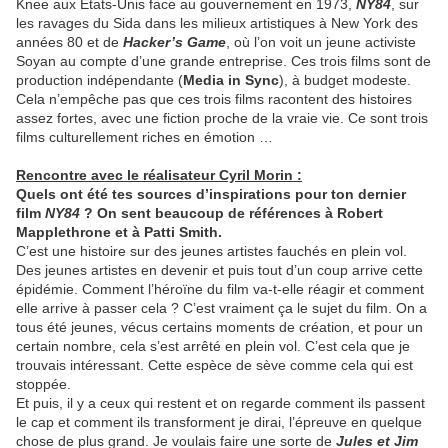
Knee aux Etats-Unis face au gouvernement en 1973,
NY84
, sur
les ravages du Sida dans les milieux artistiques à New York des
années 80 et de
Hacker’s Game
, où l’on voit un jeune activiste
Soyan au compte d’une grande entreprise. Ces trois films sont de
production indépendante (
Media in Sync
), à budget modeste.
Cela n’empêche pas que ces trois films racontent des histoires
assez fortes, avec une fiction proche de la vraie vie. Ce sont trois
films culturellement riches en émotion …
Rencontre avec le réalisateur Cyril Morin :
Quels ont été tes sources d’inspirations pour ton dernier
film
NY84
? On sent beaucoup de références à Robert
Mapplethrone et à Patti Smith.
C’est une histoire sur des jeunes artistes fauchés en plein vol.
Des jeunes artistes en devenir et puis tout d’un coup arrive cette
épidémie. Comment l’héroïne du film va-t-elle réagir et comment
elle arrive à passer cela ? C’est vraiment ça le sujet du film. On a
tous été jeunes, vécus certains moments de création, et pour un
certain nombre, cela s’est arrêté en plein vol. C’est cela que je
trouvais intéressant. Cette espèce de sève comme cela qui est
stoppée.
Et puis, il y a ceux qui restent et on regarde comment ils passent
le cap et comment ils transforment je dirai, l’épreuve en quelque
chose de plus grand. Je voulais faire une sorte de
Jules et Jim