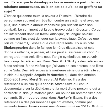
mal. Est-ce que tu développes tes scénarios à partir de ces
relations amoureuses, ou bien est-ce qu’elles se greffent au
sujet ?
C’est ce qui donne toute la saveur à l’histoire. L’histoire du
personnage souvent en rébellion contre un système et avec en
plus, une histoire d’amour impossible (en relation avec son
combat). Le sentiment est là et je trouve cela intéressant. Ce qui
est intéressant dans un travail artistique, de longue haleine
comme un film, c’est de jouer sur la symbolique. Qu’est-ce que
l’on veut dire ? Qu’est-ce que cela représente. Il y a un côté
Shakespearien
dans le fait que le héros disparaisse et cela
donne à réfléchir, à penser, et cela peut aussi créer un choc. Si
on regarde mes trois films sous l’angle symbolique, on va voir
beaucoup de références. Dans
New York84
, il y a des références
à ces artistes, à des vidéos que j’ai vues de ces artistes, des films
sur le Sida. Des références à la meilleure série qui a été faite sur
le sida qui s’appelle
Angels in America
qui date des années
2000-2001 avec
Meryl Streep
et
Al Palcino
. Il y a des
références à un film qui s’appelle
Silver Lake
qui est un
documentaire sur la déchéance et la mort d’une personne qui a
contracté le sida (la maladie jusqu’au bout d’un homme filmé par
son ami). Si on regarde aussi dans
Hacker’s Game
, il y a des
références à des personnages qui ont éxistés, comme par
exemple
Aaron Swartz
(mort mystérieusement en 2013). Et dans