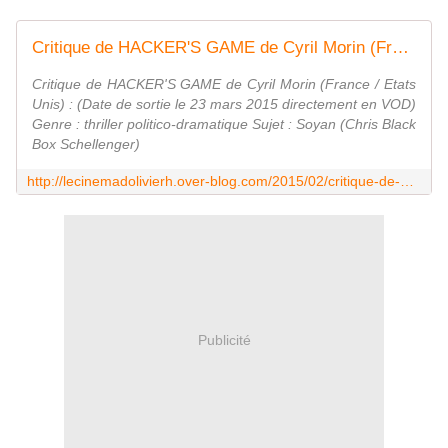
Critique de HACKER'S GAME de Cyril Morin (France / Etats) - Le blog du cinema d' Olivier H
Critique de HACKER'S GAME de Cyril Morin (France / Etats
Unis) : (Date de sortie le 23 mars 2015 directement en VOD)
Genre : thriller politico-dramatique Sujet : Soyan (Chris Black
Box Schellenger)
http://lecinemadolivierh.over-blog.com/2015/02/critique-de-hacker-s-game-de-cyril-morin-france-etats.html
Publicité