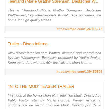
Teenland (Marie Grathø Sørensen, Deutscher Wettbewerb)
This is "Teenland (Marie Grathø Sørensen, Deutscher
Wettbewerb)" by Internationale Kurzfilmtage on Vimeo, the
home for high quality videos...
https://vimeo.com/124915273
Trailer - Disco Inferno
www.discoinfernofilm.com Written, directed and coproduced
by Alice Waddington. Executive produced by Yadira Ávalos.
Keep up to date with the 60+ festivals the short is at: ...
https://vimeo.com/139450503
'INTO THE MUD' TEASER TRAILER
First look at the horror short film, 'Into The Mud'. Directed by
Pablo Pastor, star by María Forqué. Primer vistazo al
cortometraje de terror 'Into the Mud'. Dirigido por Pablo