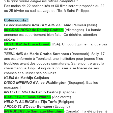
"De quoi rendre dingue les rétines cinéphiles!"
Pas moins de 22 nationalités et 60 films seront proposés du 22
au 25 février su sud sauvage de l'île, à Saint-Philippe.
Côtés courts :
Le documentaire
IRREGULARS
de Fabio Palmieri
(Italie)
90 GRAD NORD
de Detsky Graffam
(Allemagne). La bande
annonce est superbement bien faite. Ca déchire, attention
piétons !
GOTCHER
de Bruce Branit
(USA). Un court qui ne manque pas
de nez !
TEENLAND
de Marie Gratho Sorensen
(Danemark). Sally, 17
ans est enfermée à Teenland, une institution pour jeunes filles
troublées ayant des pouvoirs surnaturels. Sa rencontre avec la
charismatique Ting-E-Ling va la pousser à se libérer de ses
chaînes et à utiliser ses pouvoirs.
KLEM
de Mathijs Geijskes
DISCO INFERNO
d'Alice Waddington
(Espagne). Bas les
masques !
INTO THE MUD
de Pablo Pastor
(Espagne)
ISABELLA
d'Emma Swinton
(Angleterre)
HELD IN SILENCE
de Tijs Torfs
(Belgique)
APOLO 81
d'Oscar Bernacer
(Espagne)
INTRUDERS
de Santiago Menghini
(Canada). Il a été présenté