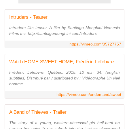
Intruders - Teaser
Intruders film teaser. A film by Santiago Menghini Nemesis
Films Inc. http://santiagomenghini.com/intruders
https://vimeo.com/95727757
Watch HOME SWEET HOME, Frédéric Lefebvre Online | Vimeo On Demand
Frédéric Lefebvre, Québec, 2015, 10 min 34. (english
subtitles) Distribué par / distributed by : Vidéographe Un vieil
homme...
https://vimeo.com/ondemand/sweet
A Band of Thieves - Trailer
The story of a young, western-obsessed girl hell-bent on
turning her quiet Texas suburb into the lawless playground