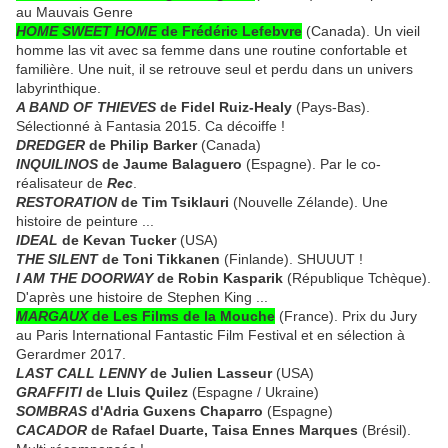
au Mauvais Genre
HOME SWEET HOME
de Frédéric Lefebvre
(Canada). Un vieil
homme las vit avec sa femme dans une routine confortable et
familière. Une nuit, il se retrouve seul et perdu dans un univers
labyrinthique.
A BAND OF THIEVES
de Fidel Ruiz-Healy
(Pays-Bas).
Sélectionné à Fantasia 2015. Ca décoiffe !
DREDGER
de Philip Barker
(Canada)
INQUILINOS
de Jaume Balaguero
(Espagne). Par le co-
réalisateur de
Rec
.
RESTORATION
de Tim Tsiklauri
(Nouvelle Zélande). Une
histoire de peinture ...
IDEAL
de Kevan Tucker
(USA)
THE SILENT
de Toni Tikkanen
(Finlande). SHUUUT !
I AM THE DOORWAY
de Robin Kasparik
(République Tchèque).
D'après une histoire de Stephen King ...
MARGAUX
de Les Films de la Mouche
(France). Prix du Jury
au Paris International Fantastic Film Festival et en sélection à
Gerardmer 2017.
LAST CALL LENNY
de Julien Lasseur
(USA)
GRAFFITI
de Lluis Quilez
(Espagne / Ukraine)
SOMBRAS
d'Adria Guxens Chaparro
(Espagne)
CACADOR
de Rafael Duarte, Taisa Ennes Marques
(Brésil).