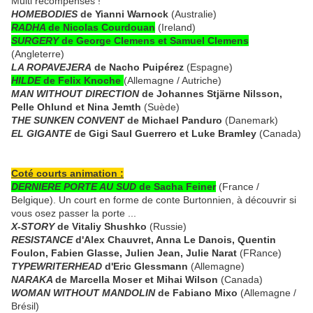
Multi récompensés !
HOMEBODIES
de Yianni Warnock
(Australie)
RADHA
de Nicolas Courdouan
(Ireland)
SURGERY
de George Clemens et Samuel Clemens
(Angleterre)
LA ROPAVEJERA
de Nacho Puipérez
(Espagne)
HILDE
de Felix Knoche
(Allemagne / Autriche)
MAN WITHOUT DIRECTION
de Johannes Stjärne Nilsson,
Pelle Ohlund et Nina Jemth
(Suède)
THE SUNKEN CONVENT
de Michael Panduro
(Danemark)
EL GIGANTE
de Gigi Saul Guerrero et Luke Bramley
(Canada)
Coté courts animation :
DERNIERE PORTE AU SUD
de Sacha Feiner
(France /
Belgique). Un court en forme de conte Burtonnien, à découvrir si
vous osez passer la porte ...
X-STORY
de Vitaliy Shushko
(Russie)
RESISTANCE
d'Alex Chauvret, Anna Le Danois, Quentin
Foulon, Fabien Glasse, Julien Jean, Julie Narat
(FRance)
TYPEWRITERHEAD
d'Eric Glessmann
(Allemagne)
NARAKA
de Marcella Moser et Mihai Wilson
(Canada)
WOMAN WITHOUT MANDOLIN
de Fabiano Mixo
(Allemagne /
Brésil)