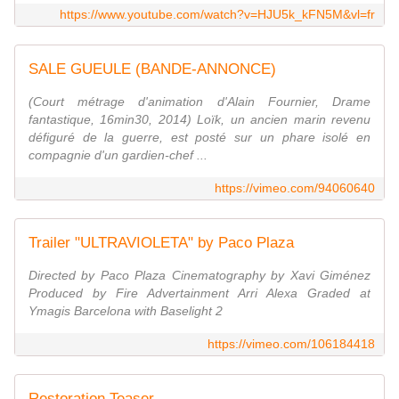
https://www.youtube.com/watch?v=HJU5k_kFN5M&vl=fr
SALE GUEULE (BANDE-ANNONCE)
(Court métrage d'animation d'Alain Fournier, Drame
fantastique, 16min30, 2014) Loïk, un ancien marin revenu
défiguré de la guerre, est posté sur un phare isolé en
compagnie d'un gardien-chef ...
https://vimeo.com/94060640
Trailer "ULTRAVIOLETA" by Paco Plaza
Directed by Paco Plaza Cinematography by Xavi Giménez
Produced by Fire Advertainment Arri Alexa Graded at
Ymagis Barcelona with Baselight 2
https://vimeo.com/106184418
Restoration Teaser