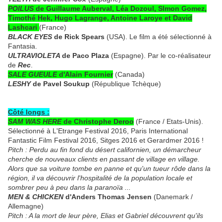
POILUS
de Guillaume Auberval, Léa Dozoul, SImon Gomez,
Timothé Hek, Hugo Lagrange, Antoine Laroye et David
Lashcari
(France)
BLACK EYES
de Rick Spears
(USA). Le film a été sélectionné à
Fantasia.
ULTRAVIOLETA
de Paco Plaza
(Espagne). Par le co-réalisateur
de
Rec
.
SALE GUEULE
d'Alain Fournier
(Canada)
LESHY
de Pavel Soukup
(République Tchèque)
Côté longs :
SAM WAS HERE
de Christophe Deroo
(France / Etats-Unis).
Sélectionné à L'Etrange Festival 2016, Paris International
Fantastic Film Festival 2016, Sitges 2016 et Gerardmer 2016 !
Pitch : Perdu au fin fond du désert californien, un démarcheur
cherche de nouveaux clients en passant de village en village.
Alors que sa voiture tombe en panne et qu'un tueur rôde dans la
région, il va découvrir l'hospitalité de la population locale et
sombrer peu à peu dans la paranoïa ...
MEN & CHICKEN
d'Anders Thomas Jensen
(Danemark /
Allemagne)
Pitch : A la mort de leur père, Elias et Gabriel découvrent qu'ils