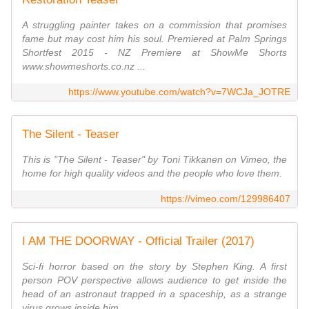
A struggling painter takes on a commission that promises
fame but may cost him his soul. Premiered at Palm Springs
Shortfest 2015 - NZ Premiere at ShowMe Shorts
www.showmeshorts.co.nz ...
https://www.youtube.com/watch?v=7WCJa_JOTRE
The Silent - Teaser
This is "The Silent - Teaser" by Toni Tikkanen on Vimeo, the
home for high quality videos and the people who love them.
https://vimeo.com/129986407
I AM THE DOORWAY - Official Trailer (2017)
Sci-fi horror based on the story by Stephen King. A first
person POV perspective allows audience to get inside the
head of an astronaut trapped in a spaceship, as a strange
virus grows inside him ...