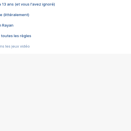
 a 13 ans (et vous l'avez ignoré)
e (littéralement)
im Rayan
 toutes les règles
s les jeux vidéo
us choquant de Rockstar ? - Le scandale BULLY
e plus moche de Steam
du RÊVE tourne au CAUCHEMAR
pendant 8 heures
it… à tort
umiliés par un jeu vidéo
ire - Final Fantasy 8
ti un empire - Age of Empires