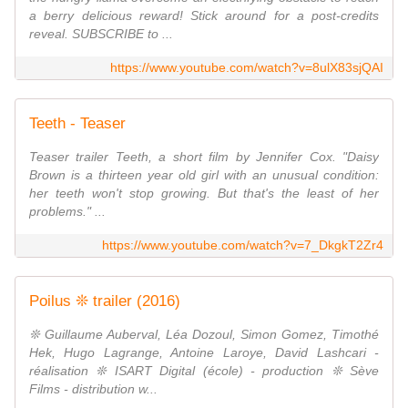
a berry delicious reward! Stick around for a post-credits
reveal. SUBSCRIBE to ...
https://www.youtube.com/watch?v=8ulX83sjQAI
Teeth - Teaser
Teaser trailer Teeth, a short film by Jennifer Cox. "Daisy
Brown is a thirteen year old girl with an unusual condition:
her teeth won't stop growing. But that's the least of her
problems." ...
https://www.youtube.com/watch?v=7_DkgkT2Zr4
Poilus ❊ trailer (2016)
❊ Guillaume Auberval, Léa Dozoul, Simon Gomez, Timothé
Hek, Hugo Lagrange, Antoine Laroye, David Lashcari -
réalisation ❊ ISART Digital (école) - production ❊ Sève
Films - distribution w...