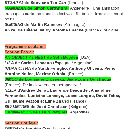
STZAP #1
de Souviens Ten-Zan
(France)
MANOMAN
de Simon Cartwright
(Angleterre). Une animation
trash qui a cartonné dans les festivals. So british. Irrésistiblement
noir !
SUMSING
de Martin Rahmlow
(Allemagne)
ANVIL
de Hélène Jeudy, Antoine Caëcke
(France / Belgique)
Programme scolaire :
Section Ecole :
AN OBJECT AT REST
de Seth Boyden
(USA)
LILA
de Carlos Lascano
(Espagne / Argentine)
INDAH CITRA
de Sarah Feruglio, Anthony Oliveira, Pierre-
Antoine Naline, Maxime Orhnial
(France)
JIMBO
de Louisiane Brosseau, Jean-Louis Guichaoua
(France). De la clownerie en perspective !
NEILA
d'Audrey Bellot, Laurence Desoutter, Amandine
Fernandes, Ludivine Lahaeye, Lucas Langou, David Tabar,
Guillaume Vezzoli et Eline Zhang
(France)
850 METRES
de Joeri Christiaen
(Belgique)
CAMINANDES
de Pablo Vazquez
(Argentine)
Section Collège :
TEETH de Jennifer Cox
(Espagne)