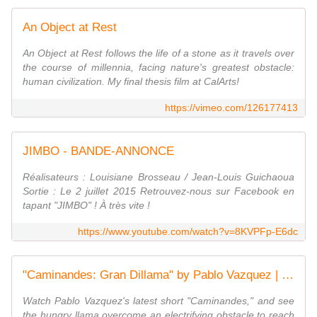
An Object at Rest
An Object at Rest follows the life of a stone as it travels over
the course of millennia, facing nature's greatest obstacle:
human civilization. My final thesis film at CalArts!
https://vimeo.com/126177413
JIMBO - BANDE-ANNONCE
Réalisateurs : Louisiane Brosseau / Jean-Louis Guichaoua
Sortie : Le 2 juillet 2015 Retrouvez-nous sur Facebook en
tapant "JIMBO" ! À très vite !
https://www.youtube.com/watch?v=8KVPFp-E6dc
"Caminandes: Gran Dillama" by Pablo Vazquez | Disney Favorite
Watch Pablo Vazquez's latest short "Caminandes," and see
the hungry llama overcome an electrifying obstacle to reach