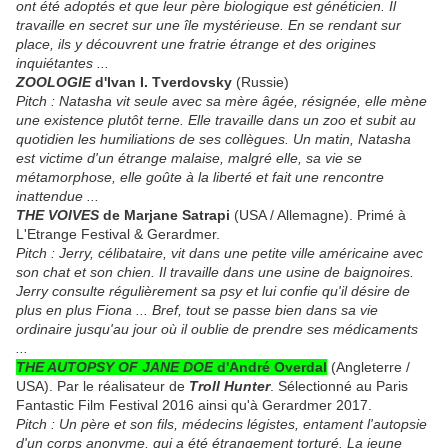
ont été adoptés et que leur père biologique est généticien. Il
travaille en secret sur une île mystérieuse. En se rendant sur
place, ils y découvrent une fratrie étrange et des origines
inquiétantes ...
ZOOLOGIE
d'Ivan I. Tverdovsky
(Russie)
Pitch : Natasha vit seule avec sa mère âgée, résignée, elle mène
une existence plutôt terne. Elle travaille dans un zoo et subit au
quotidien les humiliations de ses collègues. Un matin, Natasha
est victime d'un étrange malaise, malgré elle, sa vie se
métamorphose, elle goûte à la liberté et fait une rencontre
inattendue ...
THE VOIVES
de Marjane Satrapi
(USA / Allemagne). Primé à
L'Etrange Festival & Gerardmer.
Pitch : Jerry, célibataire, vit dans une petite ville américaine avec
son chat et son chien. Il travaille dans une usine de baignoires.
Jerry consulte régulièrement sa psy et lui confie qu'il désire de
plus en plus Fiona ... Bref, tout se passe bien dans sa vie
ordinaire jusqu'au jour où il oublie de prendre ses médicaments
...
THE AUTOPSY OF JANE DOE
d'André Overdal
(Angleterre /
USA). Par le réalisateur de
Troll Hunter
. Sélectionné au Paris
Fantastic Film Festival 2016 ainsi qu'à Gerardmer 2017.
Pitch : Un père et son fils, médecins légistes, entament l'autopsie
d'un corps anonyme, qui a été étrangement torturé. La jeune